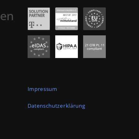
en
Im
p
r
e
s
s
u
m
Datenschutzerklärung